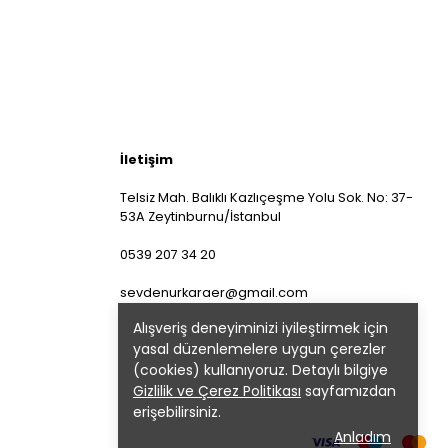
İletişim
Telsiz Mah. Balıklı Kazlıçeşme Yolu Sok. No: 37-
53A Zeytinburnu/İstanbul
0539 207 34 20
sevdenurkaraer@gmail.com
Alışveriş deneyiminizi iyileştirmek için
yasal düzenlemelere uygun çerezler
(cookies) kullanıyoruz. Detaylı bilgiye
Gizlilik ve Çerez Politikası
sayfamızdan
erişebilirsiniz.
Anladım