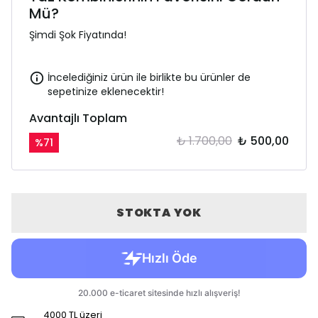
Mü?
Şimdi Şok Fiyatında!
İncelediğiniz ürün ile birlikte bu ürünler de
sepetinize eklenecektir!
Avantajlı Toplam
₺ 1.700,00
₺ 500,00
%
71
STOKTA YOK
4000 TL üzeri