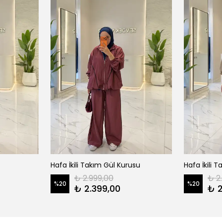
Hafa İkili Takım Gül Kurusu
Hafa İkili 
₺ 2.999,00
₺ 2
%
20
%
20
₺ 2.399,00
₺ 2