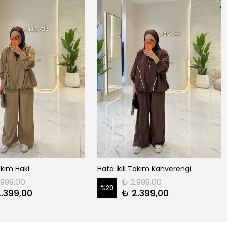
Takım Haki
Hafa İkili Takım Kahverengi
.999,00
₺ 2.999,00
%
20
.399,00
₺ 2.399,00