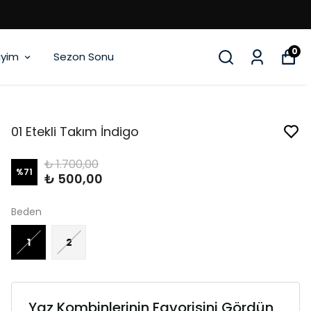
0
iyim
Sezon Sonu
01 Etekli Takım İndigo
₺ 1.700,00
%
71
₺ 500,00
Beden
1
2
Yaz Kombinlerinin Favorisini Gördün