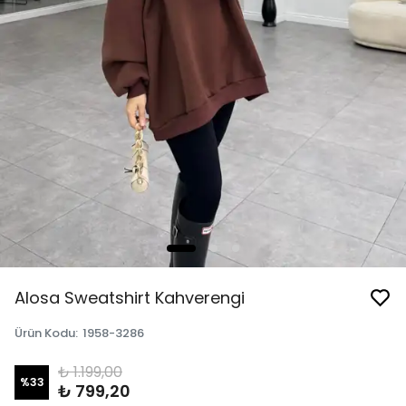
Alosa Sweatshirt Kahverengi
Ürün Kodu
:
1958-3286
₺ 1.199,00
%
33
₺ 799,20