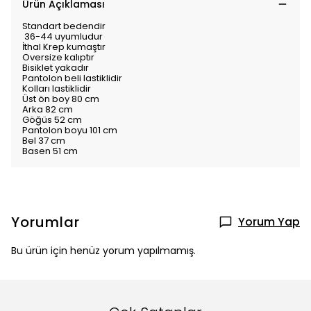
Ürün Açıklaması
Standart bedendir
36-44 uyumludur
İthal Krep kumaştır
Oversize kalıptır
Bisiklet yakadır
Pantolon beli lastiklidir
Kolları lastiklidir
Üst ön boy 80 cm
Arka 82 cm
Göğüs 52 cm
Pantolon boyu 101 cm
Bel 37 cm
Basen 51 cm
Yorumlar
Yorum Yap
Bu ürün için henüz yorum yapılmamış.