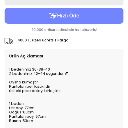
4000 TL üzeri ücretsiz kargo
Ürün Açıklaması
1 bedenimiz 36-38-40
2 bedenimiz 42-44 uygundur 💕
Oysho kumaştır
Pantolon beli lastiklidir
üstteki plise detayı birleşiktir
1 beden
Üst boy :77cm
Göğüs :60cm
Pantalon boy: 97cm
Basen :53cm