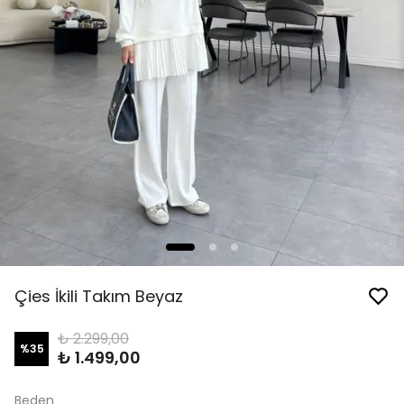
Çies İkili Takım Beyaz
₺ 2.299,00
%
35
₺ 1.499,00
Beden