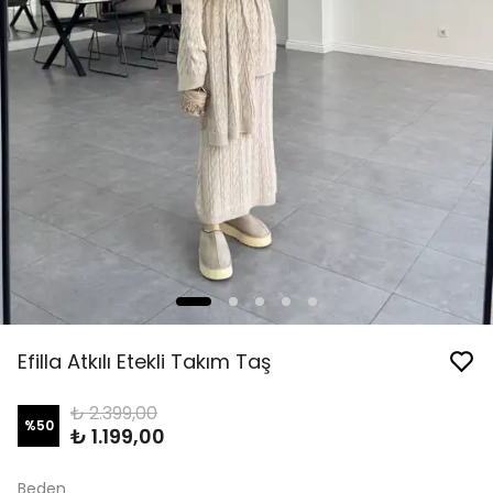
Efilla Atkılı Etekli Takım Taş
₺ 2.399,00
%
50
₺ 1.199,00
Beden