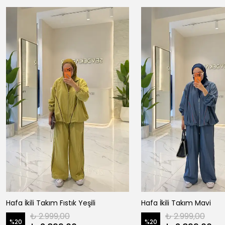
Hafa İkili Takım Fıstık Yeşili
Hafa İkili Takım Mavi
₺ 2.999,00
₺ 2.999,00
%
20
%
20