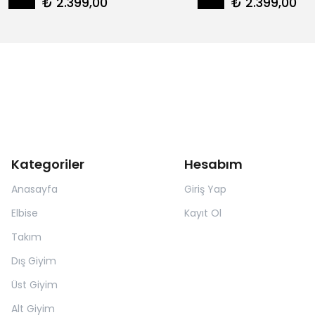
₺ 2.399,00
₺ 2.399,00
Kategoriler
Hesabım
Anasayfa
Giriş Yap
Elbise
Kayıt Ol
Takım
Dış Giyim
Üst Giyim
Alt Giyim