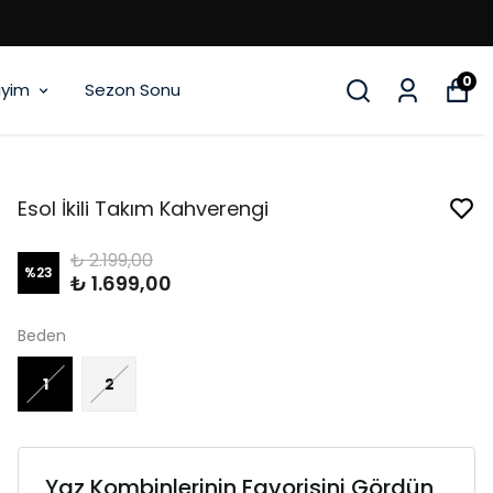
0
iyim
Sezon Sonu
Esol İkili Takım Kahverengi
₺ 2.199,00
%
23
₺ 1.699,00
Beden
1
2
Yaz Kombinlerinin Favorisini Gördün