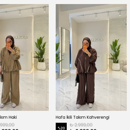
Takım Haki
Hafa İkili Takım Kahverengi
.999,00
₺ 2.999,00
%
20