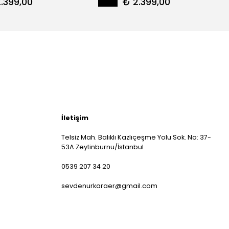
.399,00
₺ 2.399,00
İletişim
Telsiz Mah. Balıklı Kazlıçeşme Yolu Sok. No: 37-
53A Zeytinburnu/İstanbul
0539 207 34 20
sevdenurkaraer@gmail.com