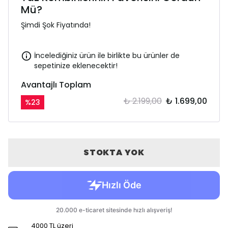
Mü?
Şimdi Şok Fiyatında!
İncelediğiniz ürün ile birlikte bu ürünler de
sepetinize eklenecektir!
Avantajlı Toplam
₺ 2.199,00
₺ 1.699,00
%
23
STOKTA YOK
4000 TL üzeri