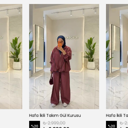
Hafa İkili Takım Gül Kurusu
Hafa İkili 
₺ 2.999,00
₺ 2
%
20
%
20