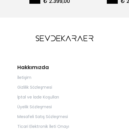
₺ 2.399,00
₺ 2
Hakkımızda
İletişim
Gizlilik Sözleşmesi
İptal ve İade Koşulları
Üyelik Sözleşmesi
Mesafeli Satış Sözleşmesi
Ticari Elektronik İleti Onayı