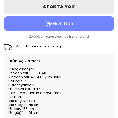
STOKTA YOK
4000 TL üzeri ücretsiz kargo
Ürün Açıklaması
Trenç kumaştır
1 bedenimiz 36-38-40
2 bedenimiz 42-44 uyumludur
Sıfır koldur
Bisiklet yakadır
Üst ceket astarlıdır
Cekette belden ip detayı vardır
1 BEDEN
Jile boy :133 cm
Jile Gögüs : 45 cm
Üst boy : 55 cm
Üst göğüs : 61 cm