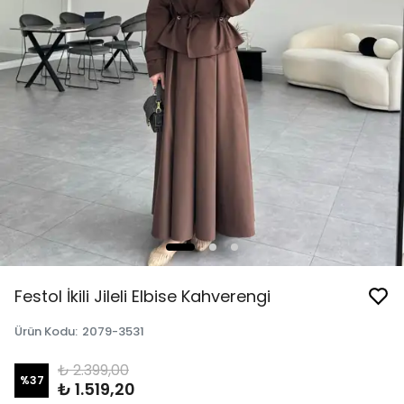
Festol İkili Jileli Elbise Kahverengi
Ürün Kodu
:
2079-3531
₺ 2.399,00
%
37
₺ 1.519,20