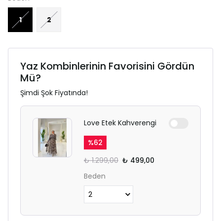
1
2
Yaz Kombinlerinin Favorisini Gördün
Mü?
Şimdi Şok Fiyatında!
Love Etek Kahverengi
%
62
₺ 1.299,00
₺ 499,00
Beden