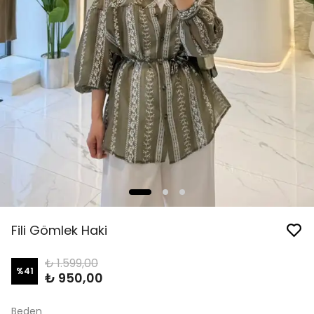
Fili Gömlek Haki
₺ 1.599,00
%
41
₺ 950,00
Beden