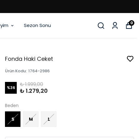
0
iyim
Sezon Sonu
Fonda Haki Ceket
Ürün Kodu
:
1764-2986
₺ 1.999,00
%
36
₺ 1.279,20
Beden
S
M
L