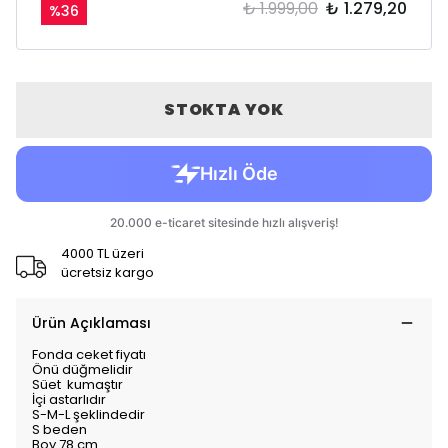
₺ 1.999,00
₺ 1.279,20
%
36
STOKTA YOK
4000 TL üzeri
ücretsiz kargo
Ürün Açıklaması
Fonda ceket fiyatı
Önü düğmelidir
Süet kumaştır
İçi astarlıdır
S-M-L şeklindedir
S beden
Boy 78 cm