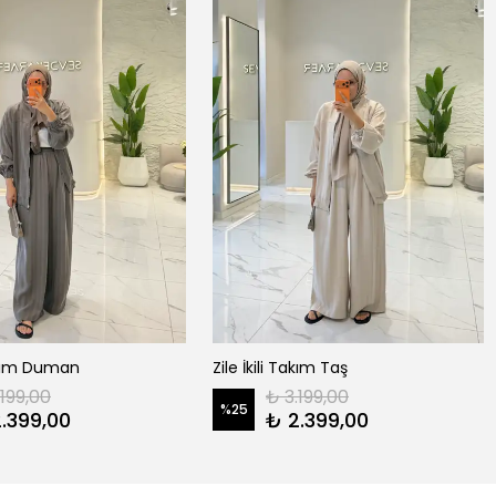
Takım Duman
Zile İkili Takım Taş
.199,00
₺ 3.199,00
%
25
.399,00
₺ 2.399,00