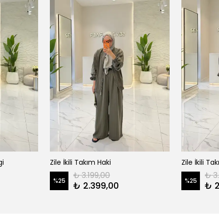
gi
Zile İkili Takım Haki
Zile İkili 
₺ 3.199,00
₺ 3
%
25
%
25
₺ 2.399,00
₺ 2