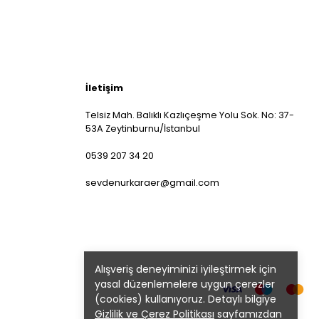
İletişim
Telsiz Mah. Balıklı Kazlıçeşme Yolu Sok. No: 37-
53A Zeytinburnu/İstanbul
0539 207 34 20
sevdenurkaraer@gmail.com
Alışveriş deneyiminizi iyileştirmek için
yasal düzenlemelere uygun çerezler
(cookies) kullanıyoruz. Detaylı bilgiye
Gizlilik ve Çerez Politikası
sayfamızdan