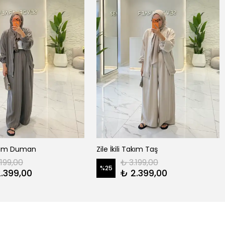
Takım Duman
Zile İkili Takım Taş
.199,00
₺ 3.199,00
%
25
.399,00
₺ 2.399,00