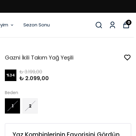
0
iyim
Sezon Sonu
Gazni İkili Takım Yağ Yeşili
₺ 3.199,00
%
34
₺ 2.099,00
Beden
1
2
Yaz Kombinlerinin Favorisini Gördün