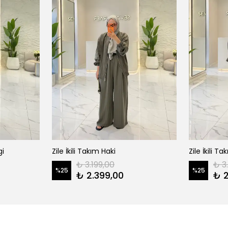
gi
Zile İkili Takım Haki
Zile İkili 
₺ 3.199,00
₺ 3
%
25
%
25
₺ 2.399,00
₺ 2