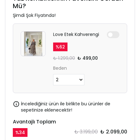
Mü?
Şimdi Şok Fiyatında!
Love Etek Kahverengi
%
62
₺ 1.299,00
₺ 499,00
Beden
İncelediğiniz ürün ile birlikte bu ürünler de
sepetinize eklenecektir!
Avantajlı Toplam
₺ 3.199,00
₺ 2.099,00
%
34