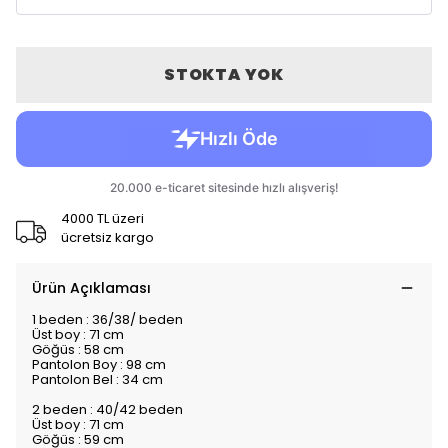
STOKTA YOK
4000 TL üzeri
ücretsiz kargo
Ürün Açıklaması
1 beden : 36/38/ beden
Üst boy : 71 cm
Göğüs : 58 cm
Pantolon Boy : 98 cm
Pantolon Bel : 34 cm
2 beden : 40/42 beden
Üst boy : 71 cm
Göğüs : 59 cm