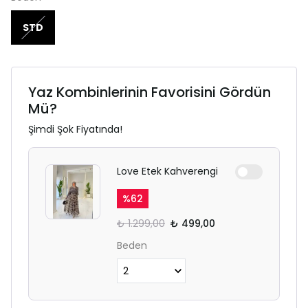
STD
Yaz Kombinlerinin Favorisini Gördün
Mü?
Şimdi Şok Fiyatında!
Love Etek Kahverengi
%
62
₺ 1.299,00
₺ 499,00
Beden