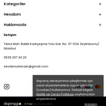
Kategoriler
Hesabım
Hakkımızda
İletişim
Telsiz Mah. Balıklı Kazlıçeşme Yolu Sok. No: 37-53A Zeytinburnu/
İstanbul
0539 207 34 20
sevdenurkaraer@gmail.com
Alışveriş deneyiminizi iyileştirmek için
yasal düzenlemelere uygun çerezler
(cookies) kullanıyoruz. Detaylı bilgiye
Gizlilik ve Çerez Politikası
sayfamızdan
erişebilirsiniz.
Anladım