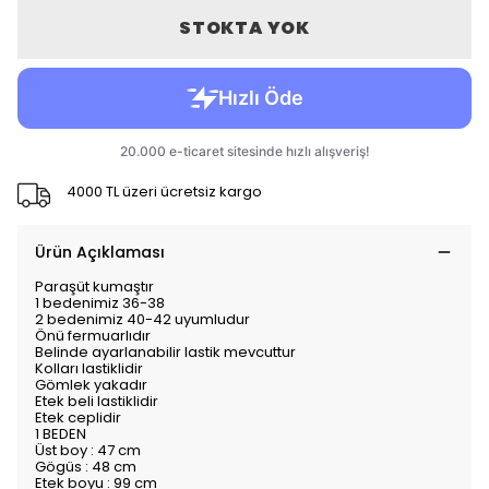
STOKTA YOK
4000 TL üzeri ücretsiz kargo
Ürün Açıklaması
Paraşüt kumaştır
1 bedenimiz 36-38
2 bedenimiz 40-42 uyumludur
Önü fermuarlıdır
Belinde ayarlanabilir lastik mevcuttur
Kolları lastiklidir
Gömlek yakadır
Etek beli lastiklidir
Etek ceplidir
1 BEDEN
Üst boy : 47 cm
Gögüs : 48 cm
Etek boyu : 99 cm