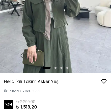
Hera İkili Takım Asker Yeşili
Ürün Kodu
:
2163-3699
₺ 2.299,00
%
34
₺ 1.519,20