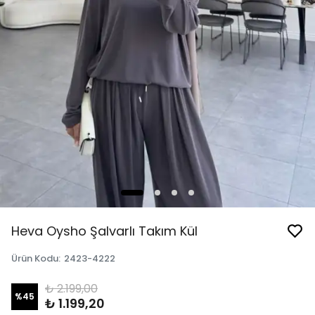
Heva Oysho Şalvarlı Takım Kül
Ürün Kodu
:
2423-4222
₺ 2.199,00
%
45
₺ 1.199,20