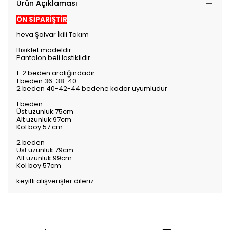
Ürün Açıklaması
ÖN SİPARİŞTİR
heva Şalvar İkili Takım
Bisiklet modeldir
Pantolon beli lastiklidir
1-2 beden aralığındadır
1 beden 36-38-40
2 beden 40-42-44 bedene kadar uyumludur
1 beden
Üst uzunluk:75cm
Alt uzunluk:97cm
Kol boy 57 cm
2 beden
Üst uzunluk:79cm
Alt uzunluk:99cm
Kol boy 57cm
keyifli alışverişler dileriz