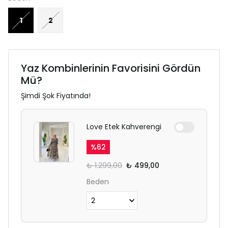
1
2
Yaz Kombinlerinin Favorisini Gördün
Mü?
Şimdi Şok Fiyatında!
Love Etek Kahverengi
%
62
₺ 1.299,00
₺ 499,00
Beden