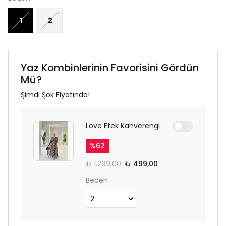
1
2
Yaz Kombinlerinin Favorisini Gördün
Mü?
Şimdi Şok Fiyatında!
Love Etek Kahverengi
%
62
₺ 1.299,00
₺ 499,00
Beden