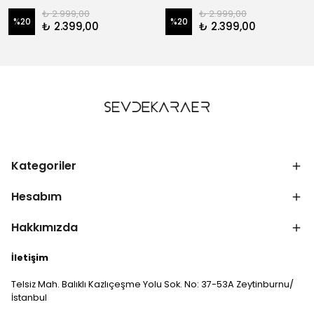
₺ 2.999,00
₺ 2.999,00
%
20
%
20
₺ 2.399,00
₺ 2.399,00
Kategoriler
Hesabım
Hakkımızda
İletişim
Telsiz Mah. Balıklı Kazlıçeşme Yolu Sok. No: 37-53A Zeytinburnu/
İstanbul