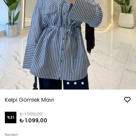
Kelpi Gömlek Mavi
₺ 1.599,00
%
31
₺ 1.099,00
Beden