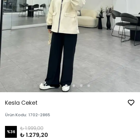
Kesla Ceket
Ürün Kodu
:
1702-2865
₺ 1.999,00
%
36
₺ 1.279,20