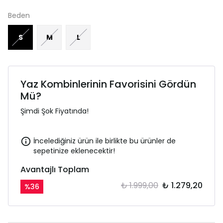
Beden
S
M
L
Yaz Kombinlerinin Favorisini Gördün
Mü?
Şimdi Şok Fiyatında!
İncelediğiniz ürün ile birlikte bu ürünler de
sepetinize eklenecektir!
Avantajlı Toplam
₺ 1.999,00
₺ 1.279,20
%
36