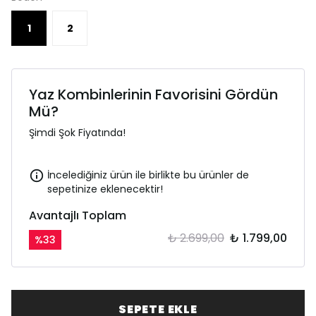
1
2
Yaz Kombinlerinin Favorisini Gördün
Mü?
Şimdi Şok Fiyatında!
İncelediğiniz ürün ile birlikte bu ürünler de
sepetinize eklenecektir!
Avantajlı Toplam
₺ 2.699,00
₺ 1.799,00
%
33
SEPETE EKLE