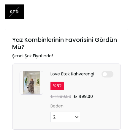
STD
Yaz Kombinlerinin Favorisini Gördün
Mü?
Şimdi Şok Fiyatında!
Love Etek Kahverengi
%
62
₺ 1.299,00
₺ 499,00
Beden