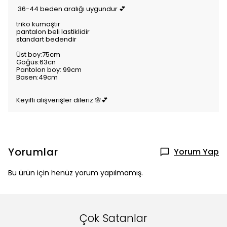
36-44 beden aralığı uygundur 💕
triko kumaştır
pantalon beli lastiklidir
standart bedendir
Üst boy:75cm
Göğüs:63cn
Pantolon boy: 99cm
Basen:49cm
Keyifli alışverişler dileriz 🌸💕
Yorumlar
Yorum Yap
Bu ürün için henüz yorum yapılmamış.
Çok Satanlar