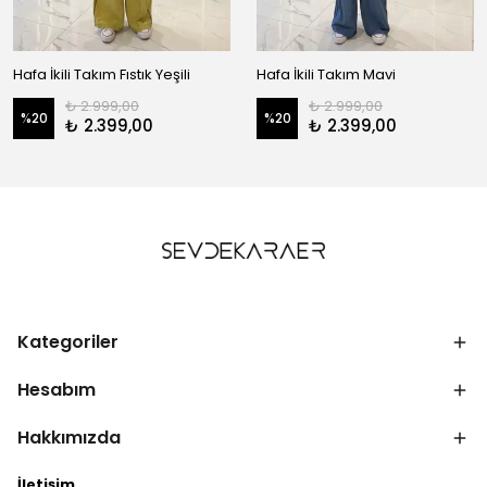
Hafa İkili Takım Fıstık Yeşili
Hafa İkili Takım Mavi
₺ 2.999,00
₺ 2.999,00
%
20
%
20
₺ 2.399,00
₺ 2.399,00
Kategoriler
Hesabım
Hakkımızda
İletişim