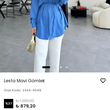
Lesta Mavi Gömlek
Ürün Kodu
:
2344-4049
₺ 1.399,00
%
37
₺ 879,20