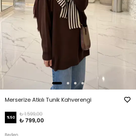
Merserize Atkılı Tunik Kahverengi
₺ 1.599,00
%
50
₺ 799,00
Beden