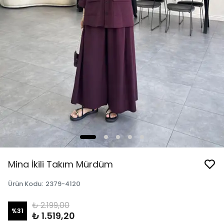
Mina İkili Takım Mürdüm
Ürün Kodu
:
2379-4120
₺ 2.199,00
%
31
₺ 1.519,20