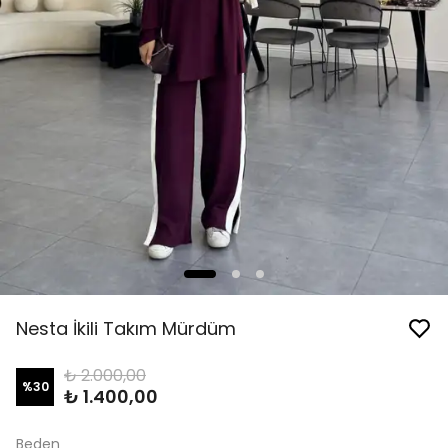
Nesta İkili Takım Mürdüm
₺ 2.000,00
%
30
₺ 1.400,00
Beden