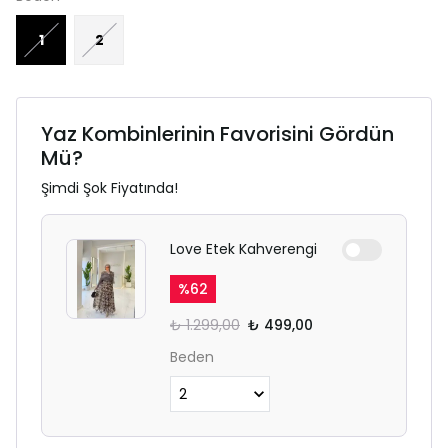
1
2
Yaz Kombinlerinin Favorisini Gördün
Mü?
Şimdi Şok Fiyatında!
Love Etek Kahverengi
%
62
₺ 1.299,00
₺ 499,00
Beden