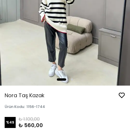
Nora Taş Kazak
Ürün Kodu
:
1156-1744
₺ 1.100,00
%
49
₺ 560,00