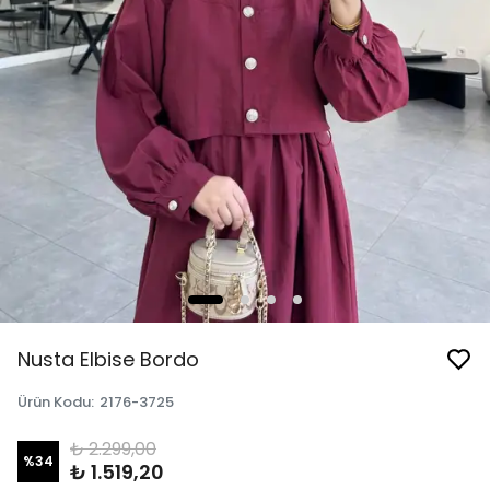
Nusta Elbise Bordo
Ürün Kodu
:
2176-3725
₺ 2.299,00
%
34
₺ 1.519,20