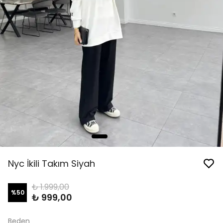
Nyc İkili Takım Siyah
₺ 1.999,00
%
50
₺ 999,00
Beden