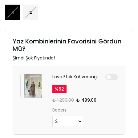
1
2
Yaz Kombinlerinin Favorisini Gördün
Mü?
Şimdi Şok Fiyatında!
Love Etek Kahverengi
%
62
₺ 1.299,00
₺ 499,00
Beden