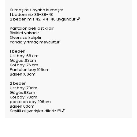
Kumaşımız oyaho kumaştır
1 bedenimiz 36-38-40
2 bedenimiz 42-44-46 uygundur 💕
Pantolon beli lastiklidir
Bisiklet yakadır
Oversize kalıptır
Yanda yırtmaç mevcuttur
1 beden
Üst boy :68 cm
Gögüs :63cm
Kol boy :76 cm
Pantolon boy 105cm
Basen :60cm
2 beden
Üst boy :70cm
Gögüs:63cm
Kol boy :78cm
pantolon boy :106cm
Basen 60cm
Keyifli alışverişler dileriz 🌸💕