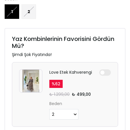
1
2
Yaz Kombinlerinin Favorisini Gördün
Mü?
Şimdi Şok Fiyatında!
Love Etek Kahverengi
%
62
₺ 1.299,00
₺ 499,00
Beden