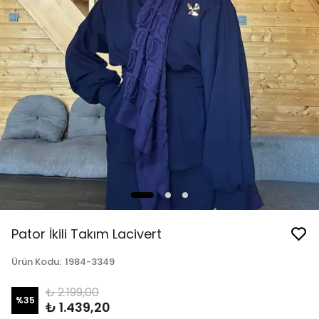
Pator İkili Takım Lacivert
Ürün Kodu
:
1984-3349
₺ 2.199,00
%
35
₺ 1.439,20