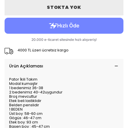
STOKTA YOK
4000 TL üzeri ücretsiz kargo
Ürün Açıklaması
Pator İkili Takım
Modal kumaştır
1 bedenimiz 36-38
2 bedenimiz 40-42uygundur
Broş mevcuttur
Etek beli lastiklidir
Belden penslidir
1 BEDEN
Üst boy :58-60 cm
Gögüs :46-47 cm
Etek boy :93 cm
Basen boy : 45-47 cm