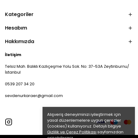
Kategoriler
Hesabım
Hakkımızda
İletişim
Telsiz Mah. Balıklı Kazlıçeşme Yolu Sok. No: 37-53A Zeytinburnu/
İstanbul
0539 207 34 20
sevdenurkaraer@gmail.com
Alışveriş deneyiminizi iyileştirmek için
yasal düzenlemelere uygun çerezler
(cookies) kullanıyoruz. Detaylı bilgiye
Gizlilik ve Çerez Politikası
sayfamızdan
erişebilirsiniz.