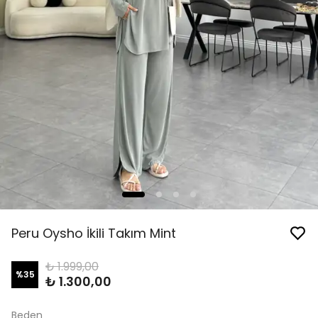
Peru Oysho İkili Takım Mint
₺ 1.999,00
%
35
₺ 1.300,00
Beden