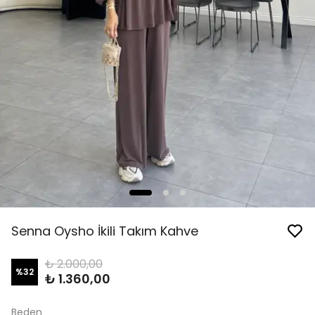
Senna Oysho İkili Takım Kahve
₺ 2.000,00
%
32
₺ 1.360,00
Beden