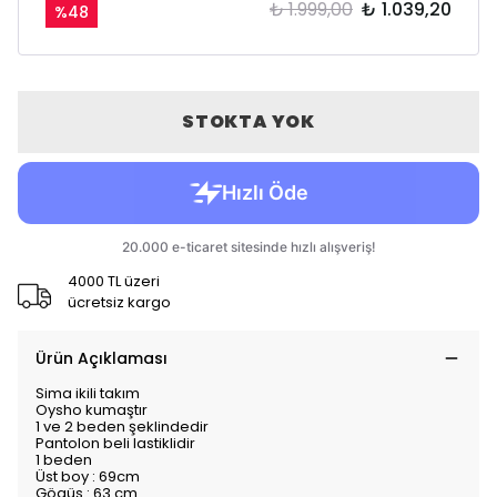
₺ 1.999,00
₺ 1.039,20
%
48
STOKTA YOK
4000 TL üzeri
ücretsiz kargo
Ürün Açıklaması
Sima ikili takım
Oysho kumaştır
1 ve 2 beden şeklindedir
Pantolon beli lastiklidir
1 beden
Üst boy : 69cm
Gögüs : 63 cm