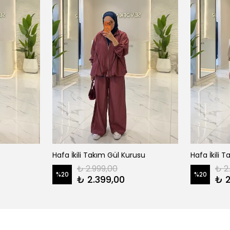
Hafa İkili Takım Gül Kurusu
Hafa İkili 
₺ 2.999,00
₺ 2
%
20
%
20
₺ 2.399,00
₺ 2