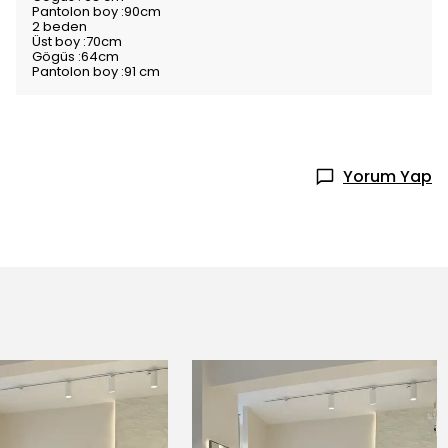
Pantolon boy :90cm
2 beden
Üst boy :70cm
Gögüs :64cm
Pantolon boy :91 cm
Yorum Yap