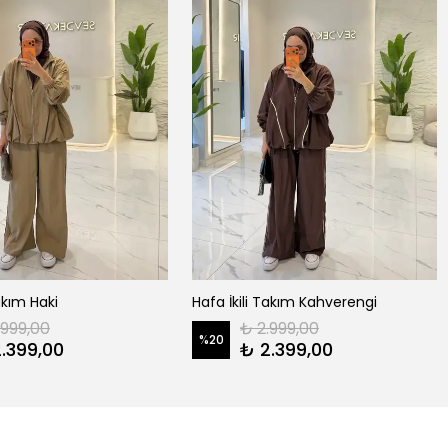
Takım Haki
Hafa İkili Takım Kahverengi
.999,00
₺ 2.999,00
%
20
.399,00
₺ 2.399,00