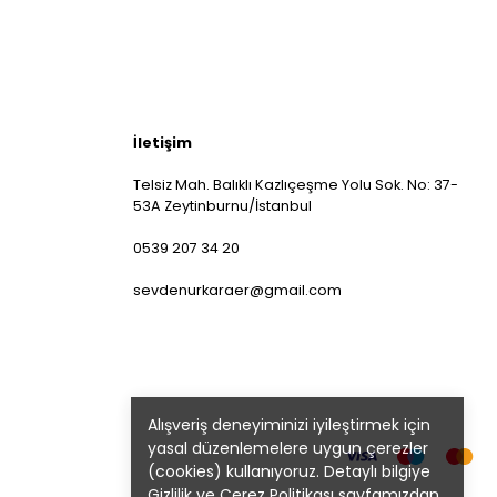
İletişim
Telsiz Mah. Balıklı Kazlıçeşme Yolu Sok. No: 37-
53A Zeytinburnu/İstanbul
0539 207 34 20
sevdenurkaraer@gmail.com
Alışveriş deneyiminizi iyileştirmek için
yasal düzenlemelere uygun çerezler
(cookies) kullanıyoruz. Detaylı bilgiye
Gizlilik ve Çerez Politikası
sayfamızdan