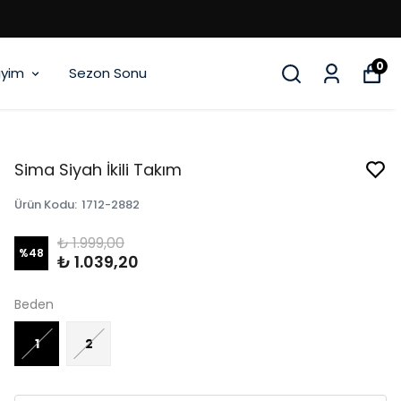
0
iyim
Sezon Sonu
Sima Siyah İkili Takım
Ürün Kodu
:
1712-2882
₺ 1.999,00
%
48
₺ 1.039,20
Beden
1
2