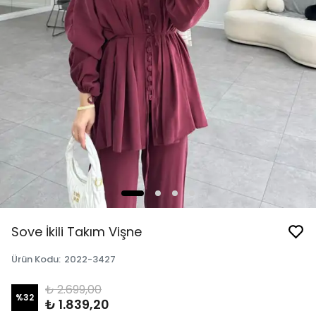
Sove İkili Takım Vişne
Ürün Kodu
:
2022-3427
₺ 2.699,00
%
32
₺ 1.839,20