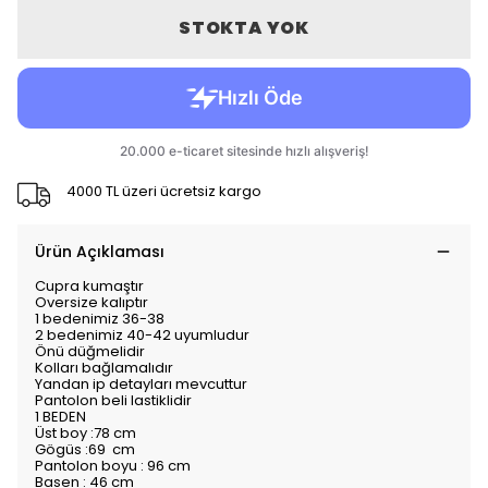
STOKTA YOK
4000 TL üzeri ücretsiz kargo
Ürün Açıklaması
Cupra kumaştır
Oversize kalıptır
1 bedenimiz 36-38
2 bedenimiz 40-42 uyumludur
Önü düğmelidir
Kolları bağlamalıdır
Yandan ip detayları mevcuttur
Pantolon beli lastiklidir
1 BEDEN
Üst boy :78 cm
Gögüs :69 cm
Pantolon boyu : 96 cm
Basen : 46 cm