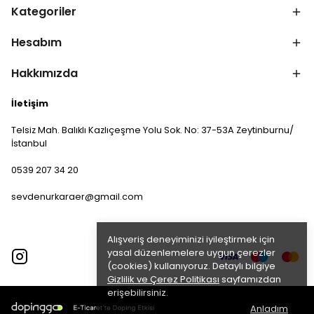
Kategoriler
Hesabım
Hakkımızda
İletişim
Telsiz Mah. Balıklı Kazlıçeşme Yolu Sok. No: 37-53A Zeytinburnu/
İstanbul
0539 207 34 20
sevdenurkaraer@gmail.com
Alışveriş deneyiminizi iyileştirmek için
yasal düzenlemelere uygun çerezler
(cookies) kullanıyoruz. Detaylı bilgiye
Gizlilik ve Çerez Politikası
sayfamızdan
erişebilirsiniz.
Anladım