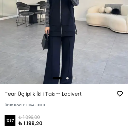
Tear Üç iplik İkili Takım Lacivert
Ürün Kodu
:
1964-3301
₺ 1.899,00
%
37
₺ 1.199,20