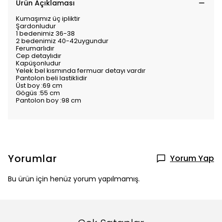
Ürün Açıklaması
Kumaşımız üç ipliktir
Şardonludur
1 bedenimiz 36-38
2 bedenimiz 40-42uygundur
Ferumarlıdır
Cep detaylıdır
Kapüşonludur
Yelek bel kısmında fermuar detayı vardır
Pantolon beli lastiklidir
Üst boy :69 cm
Gögüs :55 cm
Pantolon boy :98 cm
Yorumlar
Yorum Yap
Bu ürün için henüz yorum yapılmamış.