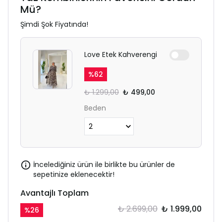
Mü?
Şimdi Şok Fiyatında!
Love Etek Kahverengi
%
62
₺ 1.299,00
₺ 499,00
Beden
İncelediğiniz ürün ile birlikte bu ürünler de
sepetinize eklenecektir!
Avantajlı Toplam
₺ 2.699,00
₺ 1.999,00
%
26