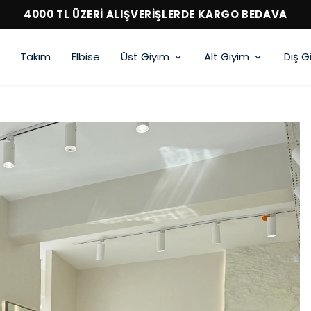
4000 TL ÜZERİ AL
Takım
Elbise
Üst Giyim
Alt Giyim
Dış G