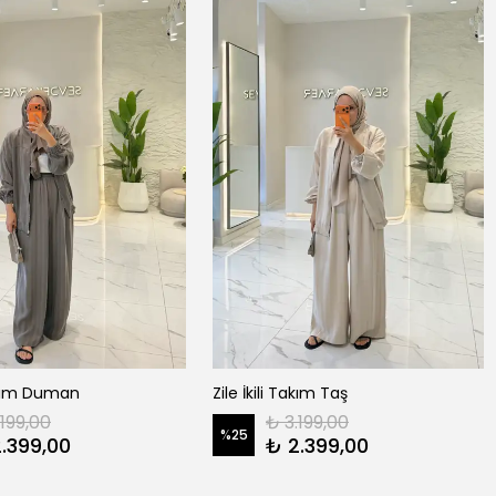
Takım Duman
Zile İkili Takım Taş
.199,00
₺ 3.199,00
%
25
.399,00
₺ 2.399,00