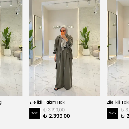
gi
Zile İkili Takım Haki
Zile İkili 
₺ 3.199,00
₺ 3
%
25
%
25
₺ 2.399,00
₺ 2