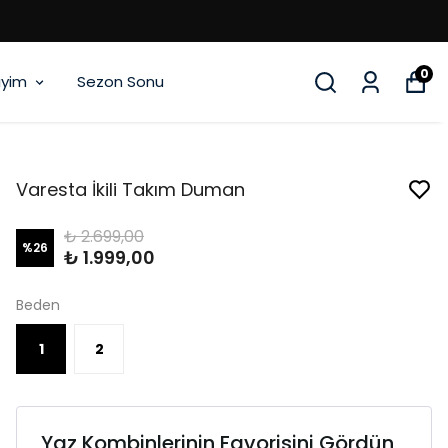
IŞVERİŞLERDE KARGO BEDAVA
0
iyim
Sezon Sonu
Varesta İkili Takım Duman
₺ 2.699,00
%
26
₺ 1.999,00
Beden
1
2
Yaz Kombinlerinin Favorisini Gördün