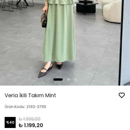
Veria İkili Takım Mint
Ürün Kodu
:
2193-3755
₺ 1.999,00
%
40
₺ 1.199,20