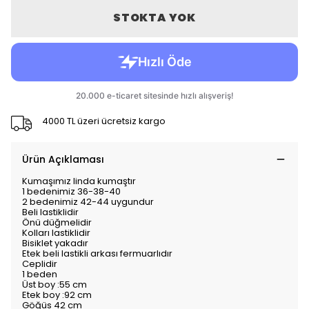
STOKTA YOK
4000 TL üzeri ücretsiz kargo
Ürün Açıklaması
Kumaşımız linda kumaştır
1 bedenimiz 36-38-40
2 bedenimiz 42-44 uygundur
Beli lastiklidir
Önü düğmelidir
Kolları lastiklidir
Bisiklet yakadır
Etek beli lastikli arkası fermuarlıdır
Ceplidir
1 beden
Üst boy :55 cm
Etek boy :92 cm
Göğüs 42 cm