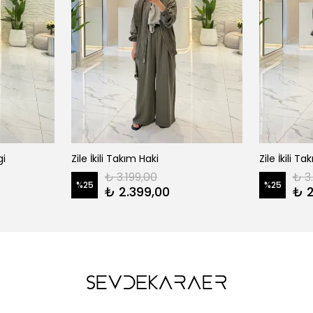
gi
Zile İkili Takım Haki
Zile İkili 
₺ 3.199,00
₺ 3
%
25
%
25
₺ 2.399,00
₺ 2