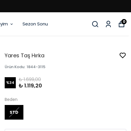
0
iyim
Sezon Sonu
Yares Taş Hırka
Ürün Kodu
:
1844-3115
₺ 1.699,00
%
34
₺ 1.119,20
Beden
STD