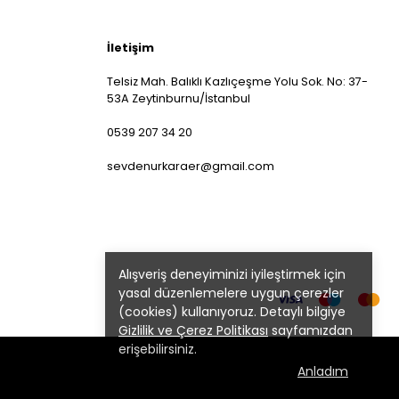
İletişim
Telsiz Mah. Balıklı Kazlıçeşme Yolu Sok. No: 37-
53A Zeytinburnu/İstanbul
0539 207 34 20
sevdenurkaraer@gmail.com
Alışveriş deneyiminizi iyileştirmek için
yasal düzenlemelere uygun çerezler
(cookies) kullanıyoruz. Detaylı bilgiye
Gizlilik ve Çerez Politikası
sayfamızdan
erişebilirsiniz.
Anladım