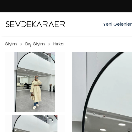
Yeni Gelenler
Giyim
Dış Giyim
Hırka