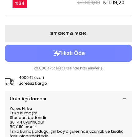
₺ 1.699,00
₺ 1.119,20
%
34
STOKTA YOK
4000 TL üzeri
ücretsiz kargo
Ürün Açıklaması
Yares Hırka
Triko kumaştır
Standart bedendir
36-44 uyumludur
BOY 110 cmdir
Triko kumaş olduğu için boy ölçülerinde uzunluk ve kısalık
farkı olabilmektedir