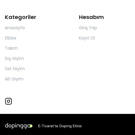
Kategoriler
Hesabım
Anasayfa
Giriş Yap
Elbise
Kayıt Ol
Takım
Dış Giyim
Üst Giyim
Alt Giyim