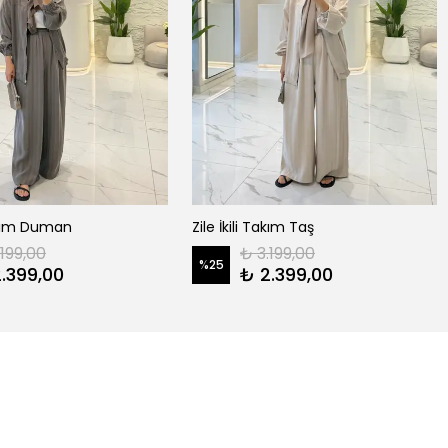
Takım Duman
Zile İkili Takım Taş
.199,00
₺ 3.199,00
%
25
.399,00
₺ 2.399,00