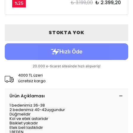
₺ 3.199,00
₺ 2.399,20
%
25
STOKTA YOK
4000 TL üzeri
ücretsiz kargo
Ürün Açıklaması
1 bedenimiz 36-38
2 bedenimiz 40-42uygundur
Düğmelidir
Kol ve etek astarlıdır
Bisiklet yakadır
Etek beli lastiklidir
1 BEDEN