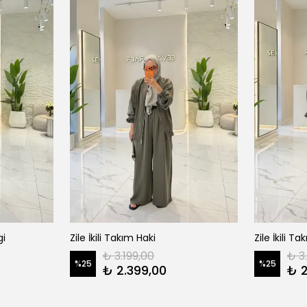
gi
Zile İkili Takım Haki
Zile İkili 
₺ 3.199,00
₺ 3
%
25
%
25
₺ 2.399,00
₺ 2