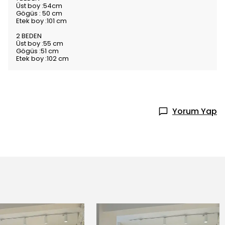
Üst boy :54cm
Gögüs : 50 cm
Etek boy :101 cm
2 BEDEN
Üst boy :55 cm
Gögüs :51 cm
Etek boy :102 cm
Yorum Yap