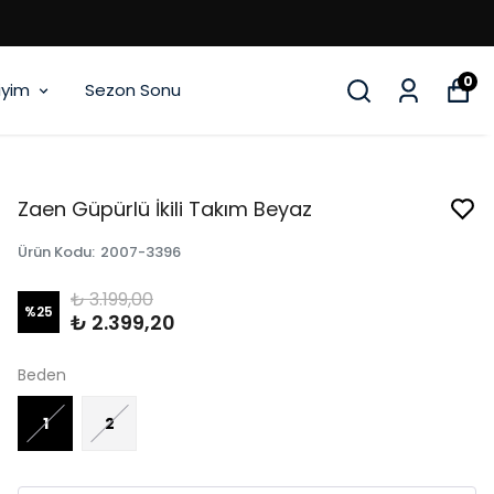
0
iyim
Sezon Sonu
Zaen Güpürlü İkili Takım Beyaz
Ürün Kodu
:
2007-3396
₺ 3.199,00
%
25
₺ 2.399,20
Beden
1
2