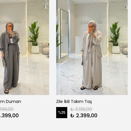
Takım Duman
Zile İkili Takım Taş
.199,00
₺ 3.199,00
%
25
.399,00
₺ 2.399,00