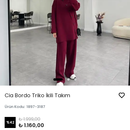
Cia Bordo Triko İkili Takım
Ürün Kodu
:
1897-3187
₺ 1.999,00
%
42
₺ 1.160,00