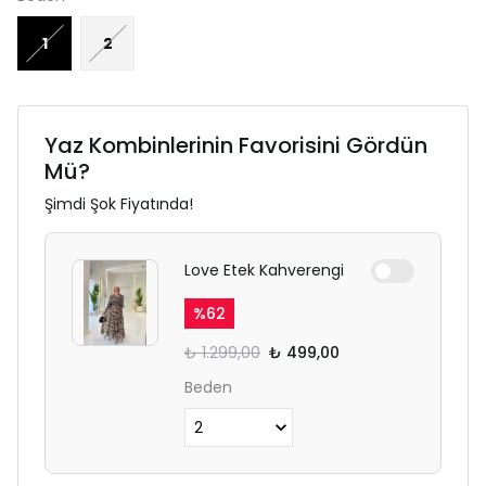
1
2
Yaz Kombinlerinin Favorisini Gördün
Mü?
Şimdi Şok Fiyatında!
Love Etek Kahverengi
%
62
₺ 1.299,00
₺ 499,00
Beden