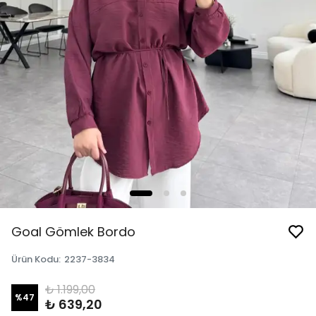
Goal Gömlek Bordo
Ürün Kodu
:
2237-3834
₺ 1.199,00
%
47
₺ 639,20