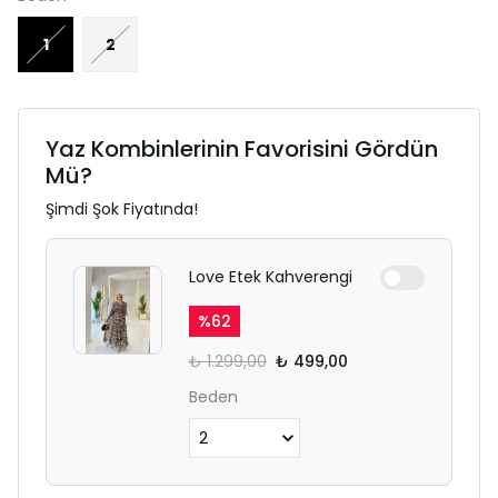
1
2
Yaz Kombinlerinin Favorisini Gördün
Mü?
Şimdi Şok Fiyatında!
Love Etek Kahverengi
%
62
₺ 1.299,00
₺ 499,00
Beden