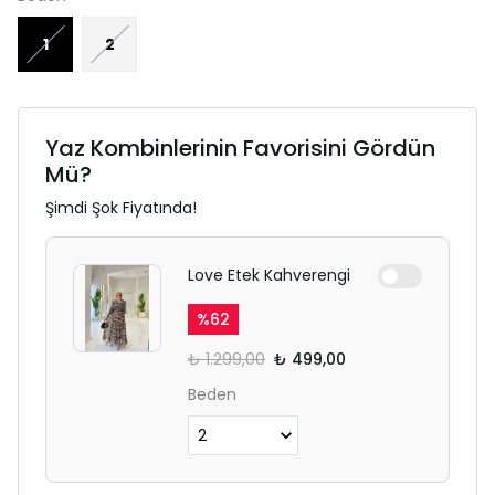
1
2
Yaz Kombinlerinin Favorisini Gördün
Mü?
Şimdi Şok Fiyatında!
Love Etek Kahverengi
%
62
₺ 1.299,00
₺ 499,00
Beden