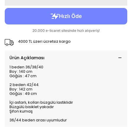
4000 TL üzeri ücretsiz kargo
Ürün Açıklaması
1 beden 36/38/40
Boy : 140 cm
Göğüs : 47 cm
2 beden 42/44
Boy : 142 cm
Göğüs : 49 cm
İçi astarlı, kolları büzgülü lastiklidir
Büzgülü bisiklet yakadır
Şifon kumaş
36/44 beden arası uyumludur