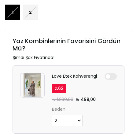
1
2
Yaz Kombinlerinin Favorisini Gördün
Mü?
Şimdi Şok Fiyatında!
Love Etek Kahverengi
%
62
₺ 1.299,00
₺ 499,00
Beden